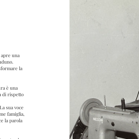
 apre una
iuduno.
sformare la
ura è una
 di rispetto
 La sua voce
me famiglia,
ce la parola