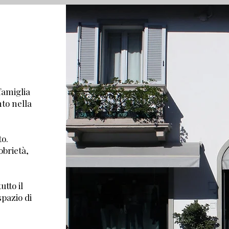
famiglia
nto nella
o.
obrietà,
utto il
spazio di