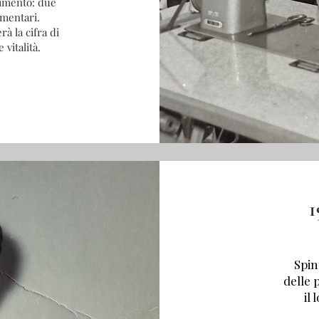
vimento: due
mentari.
à la cifra di
 vitalità.
Spin
delle 
il