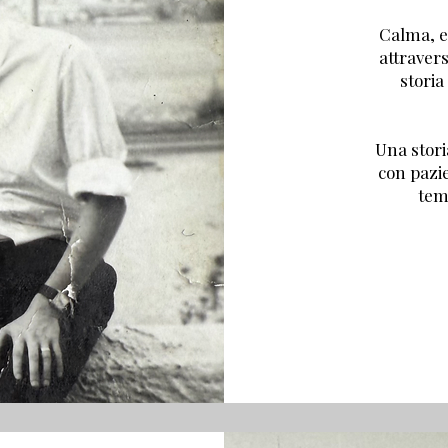
Calma, e
attraver
storia
Una stori
con pazie
temp