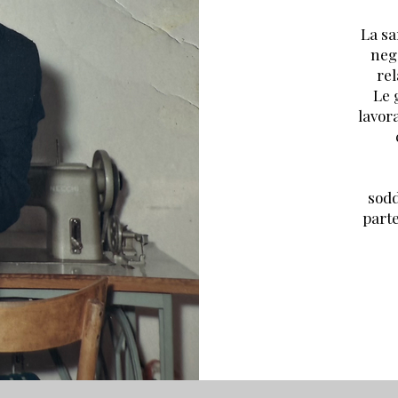
La sa
neg
rel
Le 
lavor
sodd
parte